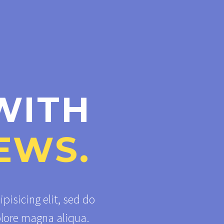
WITH
EWS.
pisicing elit, sed do
olore magna aliqua.