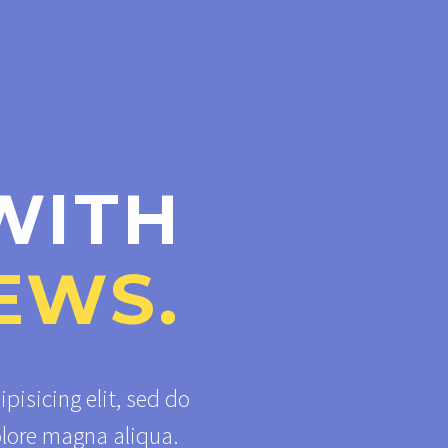
WITH
EWS.
pisicing elit, sed do
olore magna aliqua.