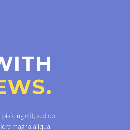
WITH
EWS.
pisicing elit, sed do
olore magna aliqua.