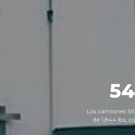
5
Los
camiones
Si
de
1,844
lbs,
c