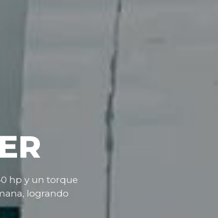
ER
40
hp
y
un
torque
mana,
logrando