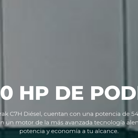
40
HP
DE
POD
trak
C7H
Diésel,
cuentan
con
una
potencia
de
5
on
un
motor
de
la
más
avanzada
tecnología
ale
potencia
y
economía
a
tu
alcance.